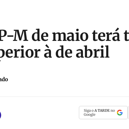
P-M de maio terá 
erior à de abril
ado
Siga o
A TARDE
no
Google