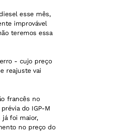
diesel esse mês,
ente improvável
 não teremos essa
erro - cujo preço
e reajuste vai
ão francês no
a prévia do IGP-M
já foi maior,
mento no preço do