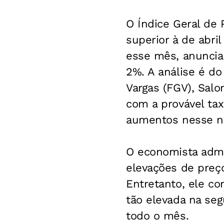
O Índice Geral de 
superior à de abri
esse mês, anunciad
2%. A análise é d
Vargas (FGV), Sal
com a provável tax
aumentos nesse ní
O economista admi
elevações de preço
Entretanto, ele c
tão elevada na seg
todo o mês.