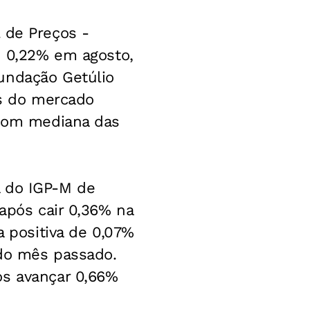
 de Preços -
u 0,22% em agosto,
undação Getúlio
as do mercado
 com mediana das
a do IGP-M de
 após cair 0,36% na
a positiva de 0,07%
 do mês passado.
ós avançar 0,66%