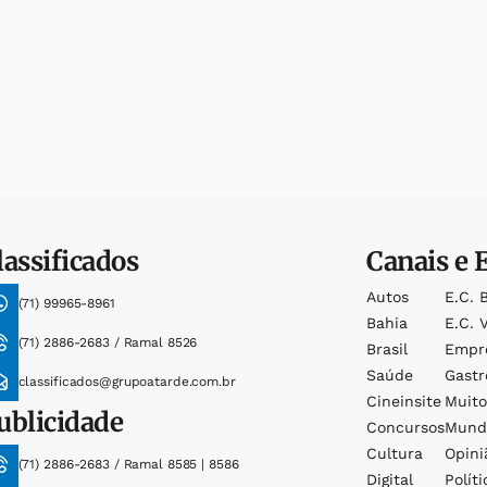
lassificados
Canais e 
Autos
E.c. 
(71) 99965-8961
Bahia
E.c. V
(71) 2886-2683 / Ramal 8526
Brasil
Empr
Saúde
Gast
classificados@grupoatarde.com.br
Cineinsite
Muit
ublicidade
Concursos
Mund
Cultura
Opini
(71) 2886-2683 / Ramal 8585 | 8586
Digital
Políti