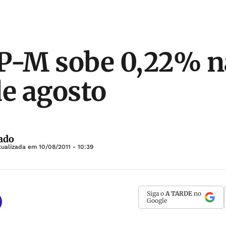
P-M sobe 0,22% n
de agosto
ado
tualizada em
10/08/2011 - 10:39
Siga o
A TARDE
no
Google