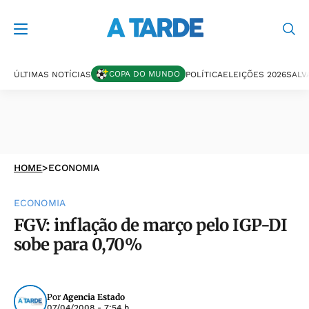
COPA DO MUNDO
ÚLTIMAS NOTÍCIAS
POLÍTICA
ELEIÇÕES 2026
SALV
HOME
>
ECONOMIA
ECONOMIA
FGV: inflação de março pelo IGP-DI
sobe para 0,70%
Por
Agencia Estado
07/04/2008 - 7:54 h