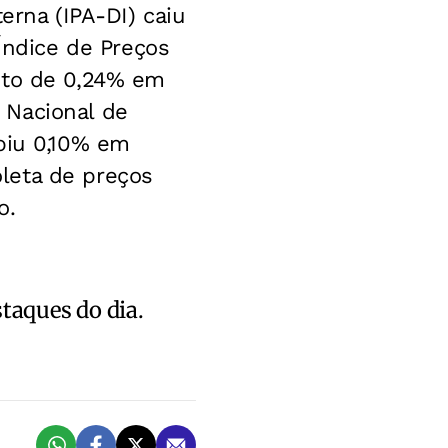
erna (IPA-DI) caiu
ndice de Preços
nto de 0,24% em
 Nacional de
biu 0,10% em
leta de preços
o.
staques do dia.