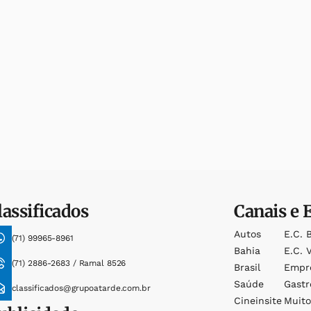
lassificados
Canais e 
Autos
E.c. 
(71) 99965-8961
Bahia
E.c. V
(71) 2886-2683 / Ramal 8526
Brasil
Empr
Saúde
Gast
classificados@grupoatarde.com.br
Cineinsite
Muit