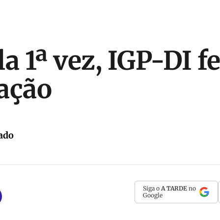
la 1ª vez, IGP-DI f
ação
ado
Siga o
A TARDE
no
Google