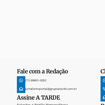
Fale com a Redação
C
(71) 99601-0020
jornalismoportal@grupoatarde.com.br
Assine
A TARDE
Salvador e Região Metropolitana