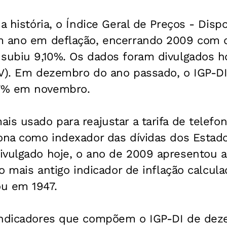
a história, o Índice Geral de Preços - Disp
m ano em deflação, encerrando 2009 com 
 subiu 9,10%. Os dados foram divulgados h
V). Em dezembro do ano passado, o IGP-DI 
7% em novembro.
is usado para reajustar a tarifa de telef
iona como indexador das dívidas dos Estad
ivulgado hoje, o ano de 2009 apresentou a
 o mais antigo indicador de inflação calcula
u em 1947.
indicadores que compõem o IGP-DI de de