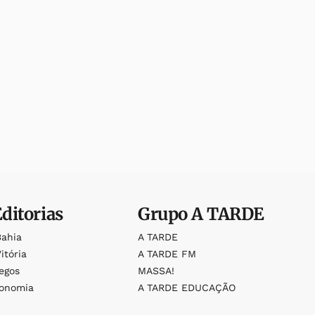
Editorias
Grupo
A TARDE
Bahia
A TARDE
itória
A TARDE FM
egos
MASSA!
ronomia
A TARDE EDUCAÇÃO
o