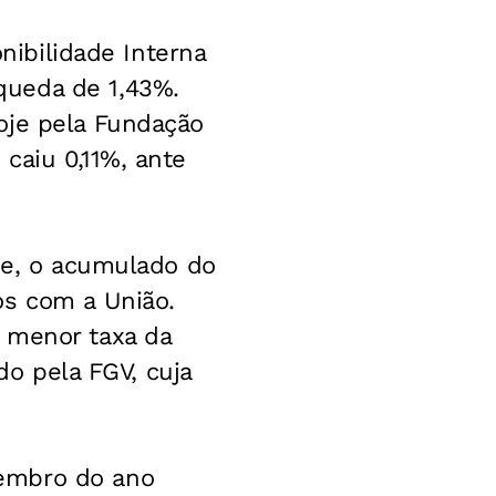
onibilidade Interna
queda de 1,43%.
oje pela Fundação
caiu 0,11%, ante
one, o acumulado do
os com a União.
 menor taxa da
do pela FGV, cuja
zembro do ano