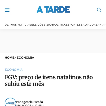
ÚLTIMAS NOTÍCIAS
ELEIÇÕES 2026
POLÍTICA
ESPORTES
SALVADOR
BAHIA
P
HOME
>
ECONOMIA
ECONOMIA
FGV: preço de itens natalinos não
subiu este mês
Por
Agencia Estado
18/12/2006 - 12:45 h