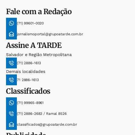
Fale com a Redação
(71) 99601-0020
jornalismoportal@grupoatarde.com.br
Assine
A TARDE
Salvador e Região Metropolitana
(71) 2886-1613
Demais localidades
71 2886-1613
Classificados
(71) 99965-8961
(71) 2886-2683 / Ramal 8526
classificados@grupoatarde.com.br