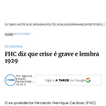
ÚLTIMAS NOTÍCIAS
CARNAVAL
POLÍTICA
SALVADOR
BAHIA
ESPORTES
POLÍC
>
ECONOMIA
HOME
ECONOMIA
FHC diz que crise é grave e lembra
1929
Por
Agencia
Estado
Siga o
A TARDE
no Google
18/09/2008 -
10:34 h
O ex-presidente Fernando Henrique Cardoso (FHC)