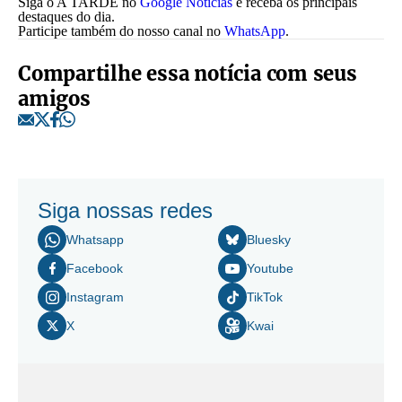
Siga o A TARDE no
Google Notícias
e receba os principais
destaques do dia.
Participe também do nosso canal no
WhatsApp
.
Compartilhe essa notícia com seus
amigos
Siga nossas redes
Whatsapp
Bluesky
Facebook
Youtube
Instagram
TikTok
X
Kwai