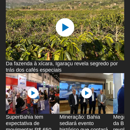
Da fazenda à xícara, Igaraçu revela segredo por
trás dos cafés especiais
SuperBahia tem
Mineração: Bahia
Megan, 
expectativa de
sediará evento
da Bah
movimentar R$ 650
histórico que contará
revoluc