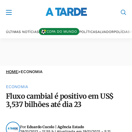
COPA DO MUNDO
ÚLTIMAS NOTÍCIAS
POLÍTICA
SALVADOR
POLÍCIA
BA
HOME
>
ECONOMIA
ECONOMIA
Fluxo cambial é positivo em US$
3,537 bilhões até dia 23
Por
Eduardo Cucolo | Agência Estado
28/11/2012 - 11:55 h
| Atualizada em
19/11/2021 - 5:11