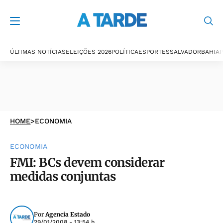
ÚLTIMAS NOTÍCIAS
ELEIÇÕES 2026
POLÍTICA
ESPORTES
SALVADOR
BAHIA
P
HOME
>
ECONOMIA
ECONOMIA
FMI: BCs devem considerar
medidas conjuntas
Por
Agencia Estado
29/01/2008 - 13:54 h