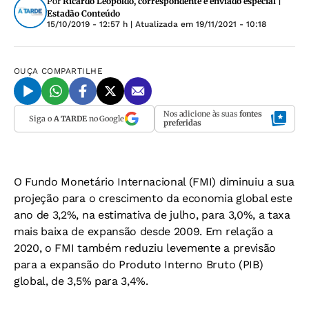
Por
Ricardo Leopoldo, correspondente e enviado especial |
Estadão Conteúdo
15/10/2019 - 12:57 h
| Atualizada em
19/11/2021 - 10:18
OUÇA
COMPARTILHE
Nos adicione às suas
fontes
Siga o
A TARDE
no Google
preferidas
O Fundo Monetário Internacional (FMI) diminuiu a sua
projeção para o crescimento da economia global este
ano de 3,2%, na estimativa de julho, para 3,0%, a taxa
mais baixa de expansão desde 2009. Em relação a
2020, o FMI também reduziu levemente a previsão
para a expansão do Produto Interno Bruto (PIB)
global, de 3,5% para 3,4%.