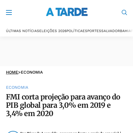
ÚLTIMAS NOTÍCIAS
ELEIÇÕES 2026
POLÍTICA
ESPORTES
SALVADOR
BAHIA
P
HOME
>
ECONOMIA
ECONOMIA
FMI corta projeção para avanço do
PIB global para 3,0% em 2019 e
3,4% em 2020