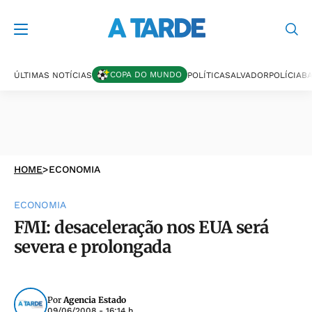
COPA DO MUNDO
ÚLTIMAS NOTÍCIAS
POLÍTICA
SALVADOR
POLÍCIA
BA
HOME
>
ECONOMIA
ECONOMIA
FMI: desaceleração nos EUA será
severa e prolongada
Por
Agencia Estado
09/06/2008 - 16:14 h