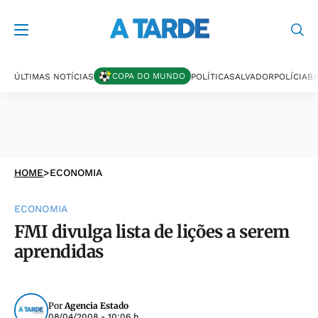
COPA DO MUNDO
ÚLTIMAS NOTÍCIAS
POLÍTICA
SALVADOR
POLÍCIA
BA
HOME
>
ECONOMIA
ECONOMIA
FMI divulga lista de lições a serem
aprendidas
Por
Agencia Estado
08/04/2008 - 10:06 h