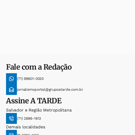
Fale com a Redação
(71) 99601-0020
jornalismoportal@grupoatarde.com.br
Assine
A TARDE
Salvador e Região Metropolitana
(71) 2886-1613
Demais localidades