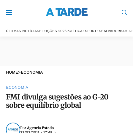
ÚLTIMAS NOTÍCIAS
ELEIÇÕES 2026
POLÍTICA
ESPORTES
SALVADOR
BAHIA
P
HOME
>
ECONOMIA
ECONOMIA
FMI divulga sugestões ao G-20
sobre equilíbrio global
Por
Agencia Estado
23/02/2011 - 17:49 h