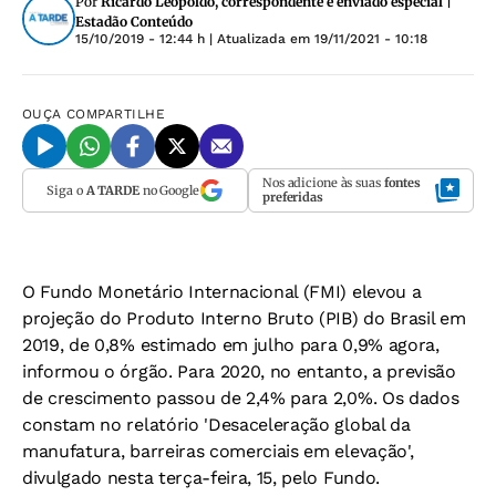
Por
Ricardo Leopoldo, correspondente e enviado especial |
Estadão Conteúdo
15/10/2019 - 12:44 h
| Atualizada em
19/11/2021 - 10:18
OUÇA
COMPARTILHE
Nos adicione às suas
fontes
Siga o
A TARDE
no Google
preferidas
O Fundo Monetário Internacional (FMI) elevou a
projeção do Produto Interno Bruto (PIB) do Brasil em
2019, de 0,8% estimado em julho para 0,9% agora,
informou o órgão. Para 2020, no entanto, a previsão
de crescimento passou de 2,4% para 2,0%. Os dados
constam no relatório 'Desaceleração global da
manufatura, barreiras comerciais em elevação',
divulgado nesta terça-feira, 15, pelo Fundo.