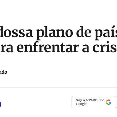
ossa plano de paí
ra enfrentar a cri
ado
Siga o
A TARDE
no
Google