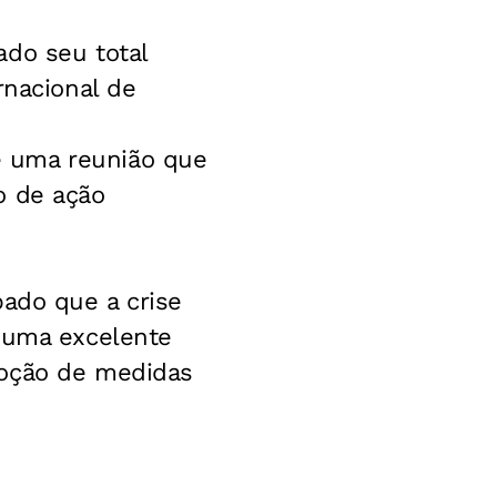
ado seu total
rnacional de
e uma reunião que
o de ação
bado que a crise
a uma excelente
doção de medidas