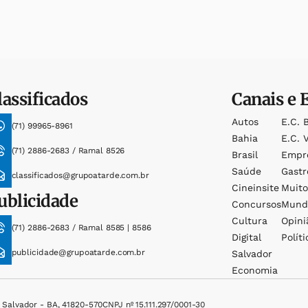
lassificados
Canais e 
Autos
E.c. 
(71) 99965-8961
Bahia
E.c. V
(71) 2886-2683 / Ramal 8526
Brasil
Empr
Saúde
Gast
classificados@grupoatarde.com.br
Cineinsite
Muit
ublicidade
Concursos
Mund
Cultura
Opini
(71) 2886-2683 / Ramal 8585 | 8586
Digital
Políti
publicidade@grupoatarde.com.br
Salvador
Economia
, Salvador - BA, 41820-570
CNPJ nº 15.111.297/0001-30