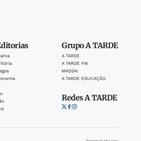
Editorias
Grupo
A TARDE
Bahia
A TARDE
itória
A TARDE FM
egos
MASSA!
ronomia
A TARDE EDUCAÇÃO
o
o
Redes
A TARDE
ão
ca
Desenvolvido por: