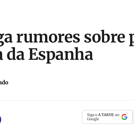
a rumores sobre 
a da Espanha
ado
Siga o
A TARDE
no
Google