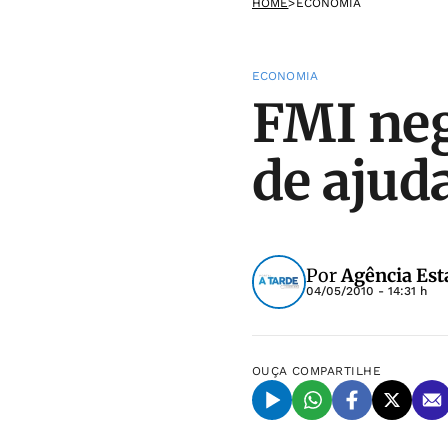
HOME
>
ECONOMIA
ECONOMIA
FMI neg
de ajud
Por
Agência Est
04/05/2010 - 14:31 h
OUÇA
COMPARTILHE