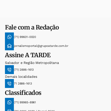
Fale com a Redação
(71) 99601-0020
jornalismoportal@grupoatarde.com.br
Assine
A TARDE
Salvador e Região Metropolitana
(71) 2886-1613
Demais localidades
71 2886-1613
Classificados
(71) 99965-8961