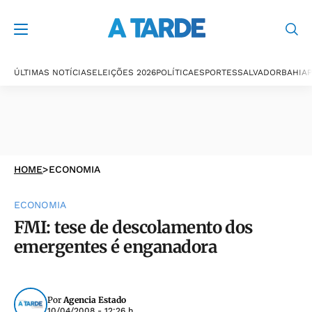
ÚLTIMAS NOTÍCIAS
ELEIÇÕES 2026
POLÍTICA
ESPORTES
SALVADOR
BAHIA
P
HOME
>
ECONOMIA
ECONOMIA
FMI: tese de descolamento dos
emergentes é enganadora
Por
Agencia Estado
10/04/2008 - 12:26 h