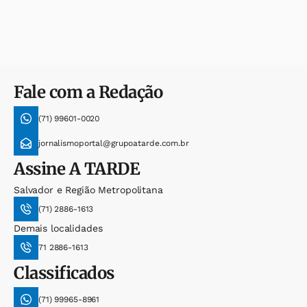
Fale com a Redação
(71) 99601-0020
jornalismoportal@grupoatarde.com.br
Assine
A TARDE
Salvador e Região Metropolitana
(71) 2886-1613
Demais localidades
71 2886-1613
Classificados
(71) 99965-8961