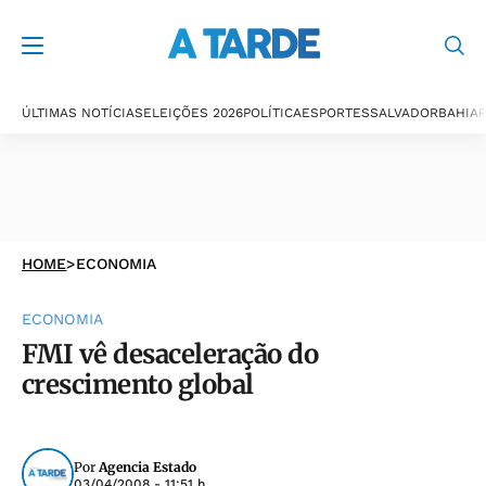
ÚLTIMAS NOTÍCIAS
ELEIÇÕES 2026
POLÍTICA
ESPORTES
SALVADOR
BAHIA
P
HOME
>
ECONOMIA
ECONOMIA
FMI vê desaceleração do
crescimento global
Por
Agencia Estado
03/04/2008 - 11:51 h