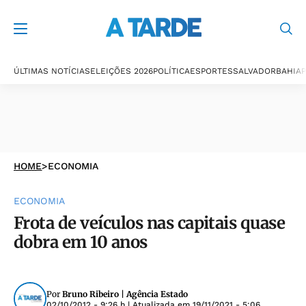
ÚLTIMAS NOTÍCIAS
ELEIÇÕES 2026
POLÍTICA
ESPORTES
SALVADOR
BAHIA
P
HOME
>
ECONOMIA
ECONOMIA
Frota de veículos nas capitais quase
dobra em 10 anos
Por
Bruno Ribeiro | Agência Estado
02/10/2012 - 9:26 h
| Atualizada em
19/11/2021 - 5:06