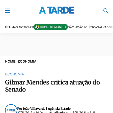
COPA DO MUNDO
ÚLTIMAS NOTÍCIAS
SÃO JOÃO
POLÍTICA
SALVADOR
HOME
>
ECONOMIA
ECONOMIA
Gilmar Mendes critica atuação do
Senado
Por
João Villaverde | Agência Estado
27/11/2012 - 14:04 h
| Atualizada em
19/11/2021 - 5:11