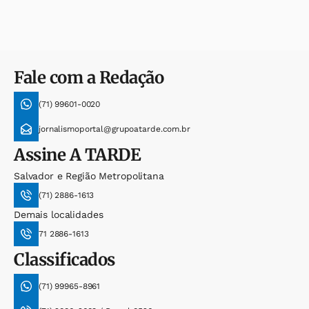
Fale com a Redação
(71) 99601-0020
jornalismoportal@grupoatarde.com.br
Assine
A TARDE
Salvador e Região Metropolitana
(71) 2886-1613
Demais localidades
71 2886-1613
Classificados
(71) 99965-8961