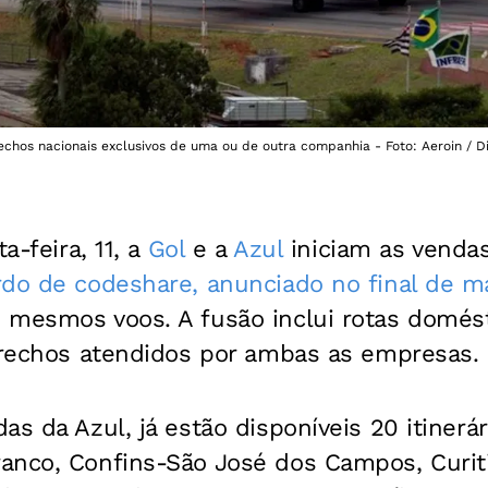
echos nacionais exclusivos de uma ou de outra companhia - Foto: Aeroin / D
a-feira, 11, a
Gol
e a
Azul
iniciam as venda
do de codeshare, anunciado no final de m
 mesmos voos. A fusão inclui rotas domést
 trechos atendidos por ambas as empresas.
as da Azul, já estão disponíveis 20 itinerá
anco, Confins-São José dos Campos, Curit