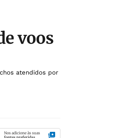
de voos
rechos atendidos por
Nos adicione às suas
fontes preferidas