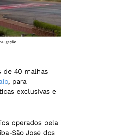
ivulgação
s de 40 malhas
aio
, para
icas exclusivas e
rios operados pela
iba-São José dos