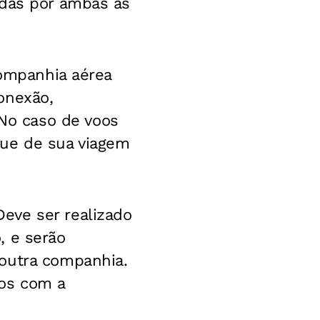
adas por ambas as
companhia aérea
onexão,
No caso de voos
que de sua viagem
eve ser realizado
, e serão
 outra companhia.
os com a