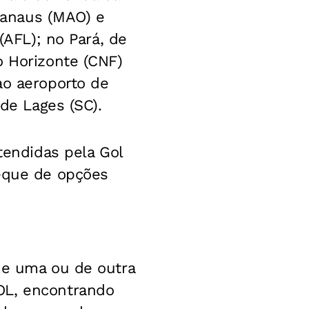
Manaus (MAO) e
(AFL); no Pará, de
o Horizonte (CNF)
ao aeroporto de
 de Lages (SC).
tendidas pela Gol
leque de opções
de uma ou de outra
OL, encontrando