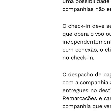
uma possibilidade
companhias não e
O check-in deve se
que opera o voo o
independentement
com conexão, o cl
no check-in.
O despacho de bag
com a companhia a
entregues no dest
Remarcações e can
companhia que ve