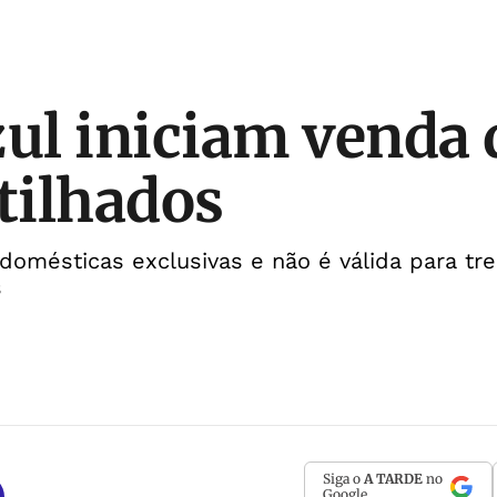
zul iniciam venda 
tilhados
s domésticas exclusivas e não é válida para t
s
Siga o
A TARDE
no
Google