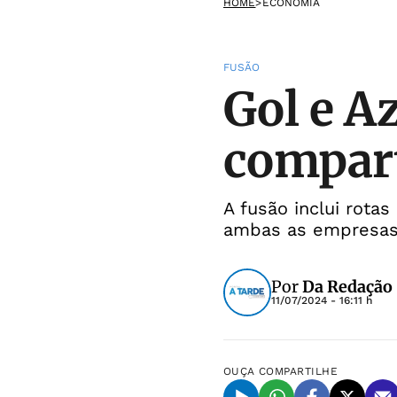
HOME
>
ECONOMIA
FUSÃO
Gol e A
compar
A fusão inclui rota
ambas as empresa
Por
Da Redação
11/07/2024 - 16:11 h
OUÇA
COMPARTILHE