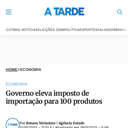
ÚLTIMAS NOTÍCIAS
ELEIÇÕES 2026
POLÍTICA
ESPORTES
SALVADOR
BAHIA
P
HOME
>
ECONOMIA
ECONOMIA
Governo eleva imposto de
importação para 100 produtos
Por
Renata Veríssimo | Agência Estado
01/10/2012 - 11:51 h
| Atualizada em
19/11/2021 - 5:06