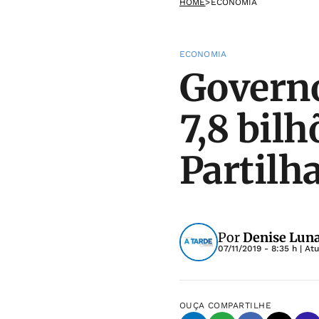
HOME
>
ECONOMIA
ECONOMIA
Governo
7,8 bil
Partilh
Por
Denise Luna
07/11/2019 - 8:35 h
| At
OUÇA
COMPARTILHE