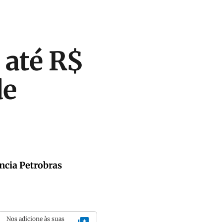
 até R$
de
ncia Petrobras
Nos adicione às suas