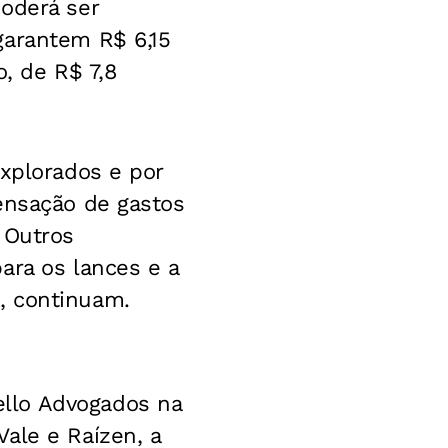
oderá ser
garantem R$ 6,15
o, de R$ 7,8
explorados e por
ensação de gastos
 Outros
ara os lances e a
, continuam.
llo Advogados na
ale e Raízen, a