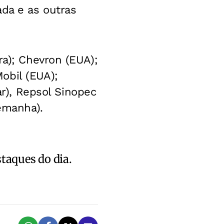
ada e as outras
ra); Chevron (EUA);
obil (EUA);
ar), Repsol Sinopec
lemanha).
staques do dia.