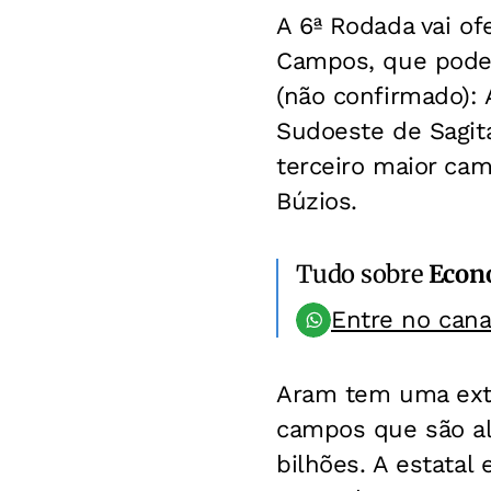
A 6ª Rodada vai of
Campos, que podem
(não confirmado):
Sudoeste de Sagit
terceiro maior cam
Búzios.
Tudo sobre
Econ
Entre no can
Aram tem uma exte
campos que são alv
bilhões. A estatal