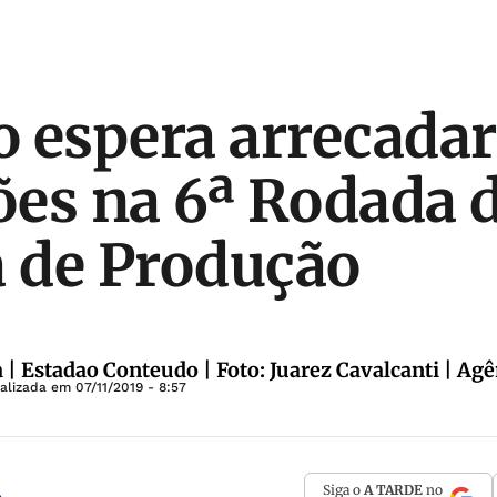
 espera arrecadar
hões na 6ª Rodada 
a de Produção
 | Estadao Conteudo | Foto: Juarez Cavalcanti | Agê
ualizada em
07/11/2019 - 8:57
Siga o
A TARDE
no