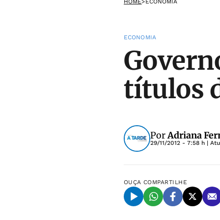
HOME
>
ECONOMIA
ECONOMIA
Governo
títulos
Por
Adriana Fer
29/11/2012 - 7:58 h
| At
OUÇA
COMPARTILHE