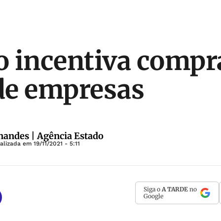
 incentiva compr
 de empresas
nandes | Agência Estado
ualizada em
19/11/2021 - 5:11
Siga o
A TARDE
no
Google