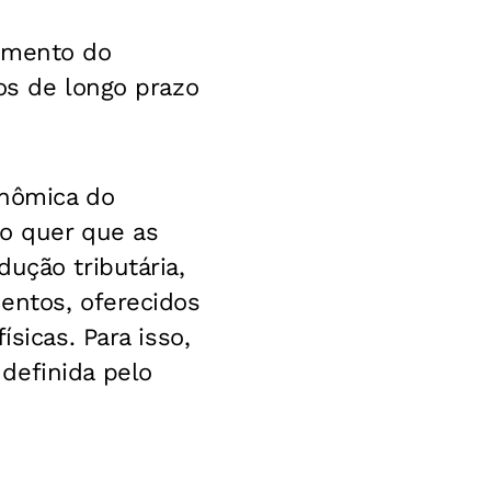
vimento do
os de longo prazo
onômica do
no quer que as
ução tributária,
entos, oferecidos
sicas. Para isso,
definida pelo