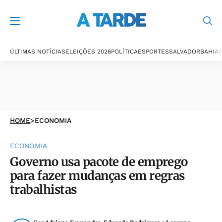
ÚLTIMAS NOTÍCIAS
ELEIÇÕES 2026
POLÍTICA
ESPORTES
SALVADOR
BAHIA
P
HOME
>
ECONOMIA
ECONOMIA
Governo usa pacote de emprego
para fazer mudanças em regras
trabalhistas