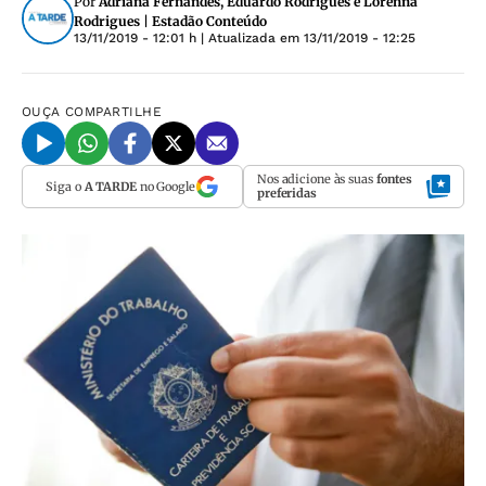
Por
Adriana Fernandes, Eduardo Rodrigues e Lorenna
Rodrigues | Estadão Conteúdo
13/11/2019 - 12:01 h
| Atualizada em
13/11/2019 - 12:25
OUÇA
COMPARTILHE
Nos adicione às suas
fontes
Siga o
A TARDE
no Google
preferidas