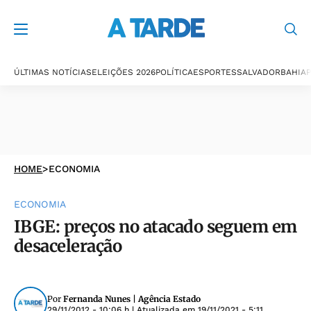
ÚLTIMAS NOTÍCIAS
ELEIÇÕES 2026
POLÍTICA
ESPORTES
SALVADOR
BAHIA
P
HOME
>
ECONOMIA
ECONOMIA
IBGE: preços no atacado seguem em
desaceleração
Por
Fernanda Nunes | Agência Estado
29/11/2012 - 10:06 h
| Atualizada em
19/11/2021 - 5:11