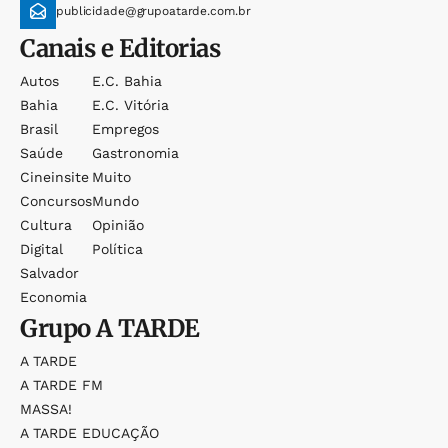
publicidade@grupoatarde.com.br
Canais e Editorias
Autos
E.c. Bahia
Bahia
E.c. Vitória
Brasil
Empregos
Saúde
Gastronomia
Cineinsite
Muito
Concursos
Mundo
Cultura
Opinião
Digital
Política
Salvador
Economia
Grupo
A TARDE
A TARDE
A TARDE FM
MASSA!
A TARDE EDUCAÇÃO