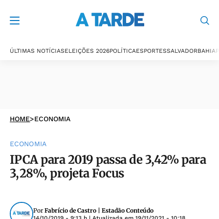
ÚLTIMAS NOTÍCIAS
ELEIÇÕES 2026
POLÍTICA
ESPORTES
SALVADOR
BAHIA
P
HOME
>
ECONOMIA
ECONOMIA
IPCA para 2019 passa de 3,42% para
3,28%, projeta Focus
Por
Fabrício de Castro | Estadão Conteúdo
14/10/2019 - 9:13 h
| Atualizada em
19/11/2021 - 10:18