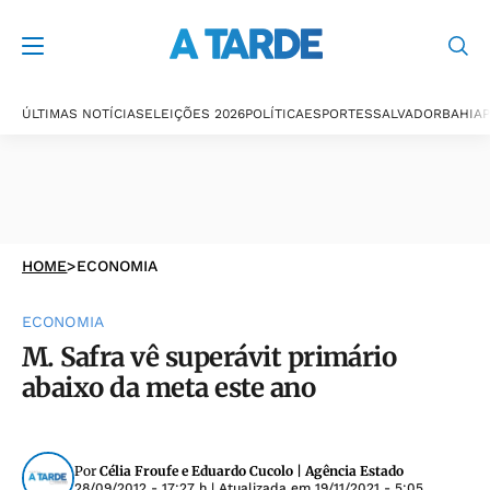
ÚLTIMAS NOTÍCIAS
ELEIÇÕES 2026
POLÍTICA
ESPORTES
SALVADOR
BAHIA
P
HOME
>
ECONOMIA
ECONOMIA
M. Safra vê superávit primário
abaixo da meta este ano
Por
Célia Froufe e Eduardo Cucolo | Agência Estado
28/09/2012 - 17:27 h
| Atualizada em
19/11/2021 - 5:05