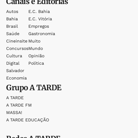
Canais e Editorias
Autos
E.c. Bahia
Bahia
E.c. Vitória
Brasil
Empregos
Saúde
Gastronomia
Cineinsite
Muito
Concursos
Mundo
Cultura
Opinião
Digital
Política
Salvador
Economia
Grupo
A TARDE
A TARDE
A TARDE FM
MASSA!
A TARDE EDUCAÇÃO