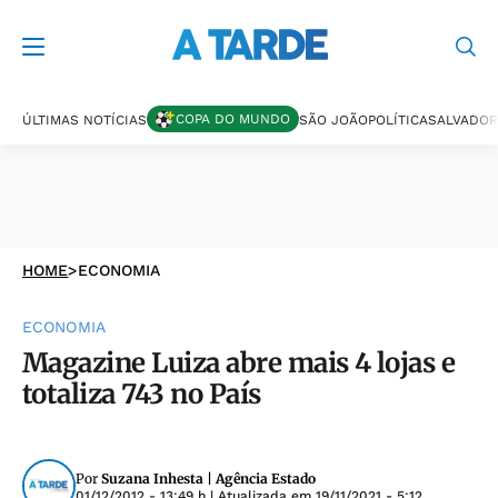
COPA DO MUNDO
ÚLTIMAS NOTÍCIAS
SÃO JOÃO
POLÍTICA
SALVADOR
HOME
>
ECONOMIA
ECONOMIA
Magazine Luiza abre mais 4 lojas e
totaliza 743 no País
Por
Suzana Inhesta | Agência Estado
01/12/2012 - 13:49 h
| Atualizada em
19/11/2021 - 5:12