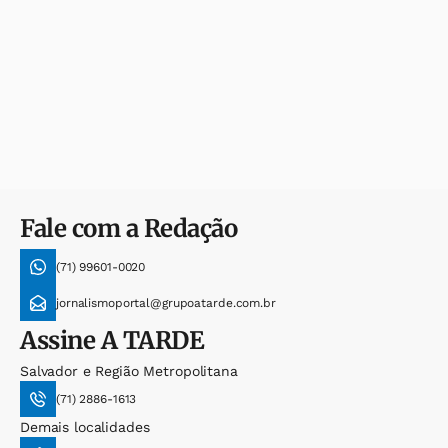
Fale com a Redação
(71) 99601-0020
jornalismoportal@grupoatarde.com.br
Assine
A TARDE
Salvador e Região Metropolitana
(71) 2886-1613
Demais localidades