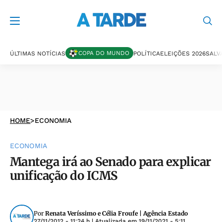
COPA DO MUNDO
ÚLTIMAS NOTÍCIAS
POLÍTICA
ELEIÇÕES 2026
SALV
HOME
>
ECONOMIA
ECONOMIA
Mantega irá ao Senado para explicar
unificação do ICMS
Por
Renata Veríssimo e Célia Froufe | Agência Estado
27/11/2012 - 11:24 h
| Atualizada em
19/11/2021 - 5:11