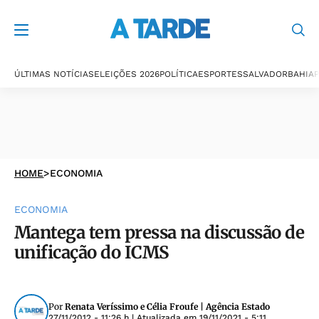
ÚLTIMAS NOTÍCIAS
ELEIÇÕES 2026
POLÍTICA
ESPORTES
SALVADOR
BAHIA
P
HOME
>
ECONOMIA
ECONOMIA
Mantega tem pressa na discussão de
unificação do ICMS
Por
Renata Veríssimo e Célia Froufe | Agência Estado
27/11/2012 - 11:26 h
| Atualizada em
19/11/2021 - 5:11