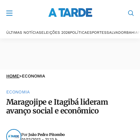
ÚLTIMAS NOTÍCIAS
ELEIÇÕES 2026
POLÍTICA
ESPORTES
SALVADOR
BAHIA
P
HOME
>
ECONOMIA
ECONOMIA
Maragojipe e Itagibá lideram
avanço social e econômico
Por
João Pedro Pitombo
01/12/2012 - 21:13 h