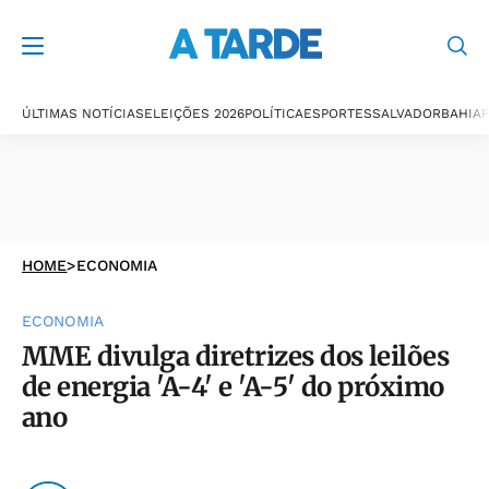
ÚLTIMAS NOTÍCIAS
ELEIÇÕES 2026
POLÍTICA
ESPORTES
SALVADOR
BAHIA
P
HOME
>
ECONOMIA
ECONOMIA
MME divulga diretrizes dos leilões
de energia 'A-4' e 'A-5' do próximo
ano