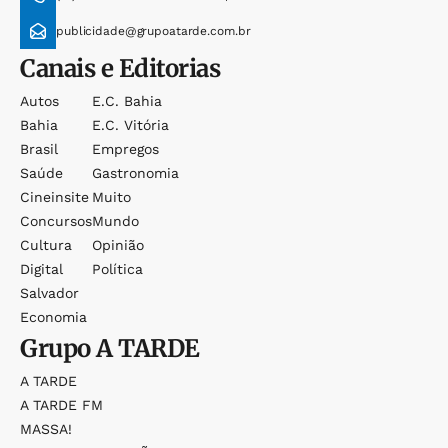
publicidade@grupoatarde.com.br
Canais e Editorias
Autos
E.c. Bahia
Bahia
E.c. Vitória
Brasil
Empregos
Saúde
Gastronomia
Cineinsite
Muito
Concursos
Mundo
Cultura
Opinião
Digital
Política
Salvador
Economia
Grupo
A TARDE
A TARDE
A TARDE FM
MASSA!