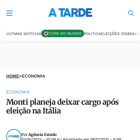
COPA DO MUNDO
ÚLTIMAS NOTÍCIAS
POLÍTICA
ELEIÇÕES 2026
SALV
HOME
>
ECONOMIA
ECONOMIA
Monti planeja deixar cargo após
eleição na Itália
Por
Agência Estado
02/10/2012 - 10:06 h
| Atualizada em
19/11/2021 - 5:06