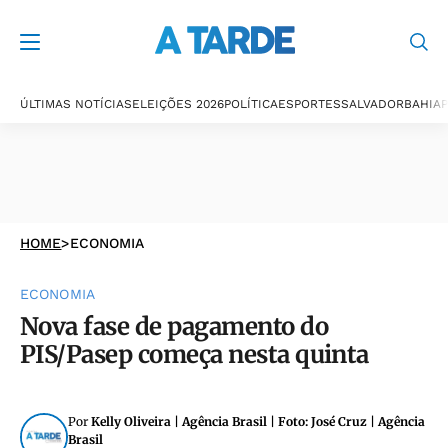
ÚLTIMAS NOTÍCIAS
ELEIÇÕES 2026
POLÍTICA
ESPORTES
SALVADOR
BAHIA
P
HOME
>
ECONOMIA
ECONOMIA
Nova fase de pagamento do
PIS/Pasep começa nesta quinta
Por
Kelly Oliveira | Agência Brasil | Foto: José Cruz | Agência
Brasil