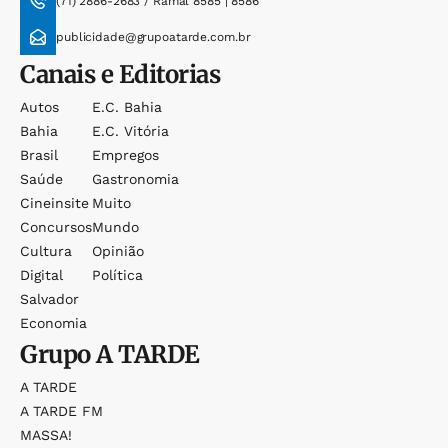
(71) 2886-2683 / Ramal 8585 | 8586
publicidade@grupoatarde.com.br
Canais e Editorias
Autos
E.c. Bahia
Bahia
E.c. Vitória
Brasil
Empregos
Saúde
Gastronomia
Cineinsite
Muito
Concursos
Mundo
Cultura
Opinião
Digital
Política
Salvador
Economia
Grupo
A TARDE
A TARDE
A TARDE FM
MASSA!