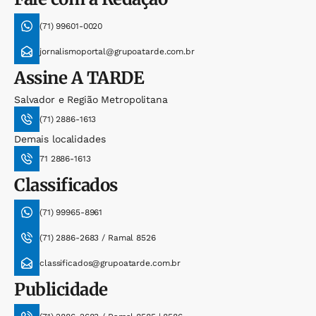
(71) 99601-0020
jornalismoportal@grupoatarde.com.br
Assine
A TARDE
Salvador e Região Metropolitana
(71) 2886-1613
Demais localidades
71 2886-1613
Classificados
(71) 99965-8961
(71) 2886-2683 / Ramal 8526
classificados@grupoatarde.com.br
Publicidade