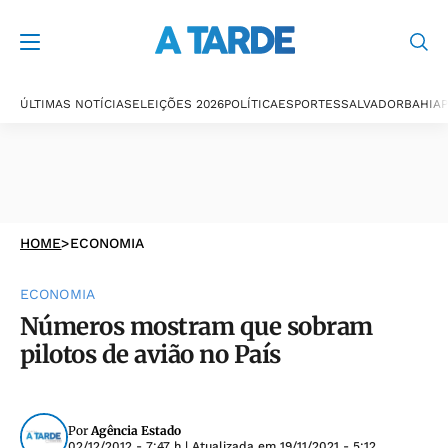
ÚLTIMAS NOTÍCIAS
ELEIÇÕES 2026
POLÍTICA
ESPORTES
SALVADOR
BAHIA
P
HOME
>
ECONOMIA
ECONOMIA
Números mostram que sobram
pilotos de avião no País
Por
Agência Estado
02/12/2012 - 7:47 h
| Atualizada em
19/11/2021 - 5:12