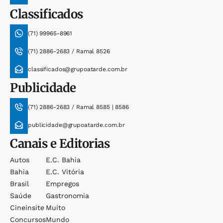
Classificados
(71) 99965-8961
(71) 2886-2683 / Ramal 8526
classificados@grupoatarde.com.br
Publicidade
(71) 2886-2683 / Ramal 8585 | 8586
publicidade@grupoatarde.com.br
Canais e Editorias
Autos
E.c. Bahia
Bahia
E.c. Vitória
Brasil
Empregos
Saúde
Gastronomia
Cineinsite
Muito
Concursos
Mundo