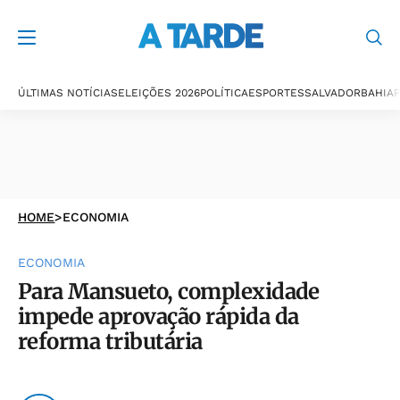
ÚLTIMAS NOTÍCIAS
ELEIÇÕES 2026
POLÍTICA
ESPORTES
SALVADOR
BAHIA
P
HOME
>
ECONOMIA
ECONOMIA
Para Mansueto, complexidade
impede aprovação rápida da
reforma tributária