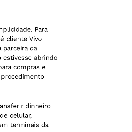
plicidade. Para
 cliente Vivo
a parceira da
o estivesse abrindo
 para compras e
o procedimento
nsferir dinheiro
e celular,
em terminais da