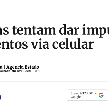
as tentam dar imp
tos via celular
a | Agência Estado
ualizada em
19/11/2021 - 5:11
Siga o
A TARDE
no
Google