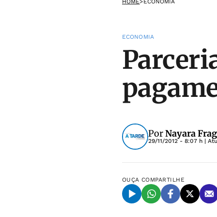
HOME
>
ECONOMIA
ECONOMIA
Parceri
pagamen
Por
Nayara Frag
29/11/2012 - 8:07 h
| At
OUÇA
COMPARTILHE