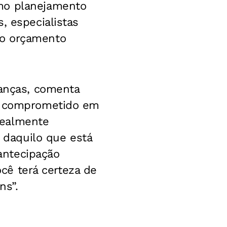
omo planejamento
, especialistas
 o orçamento
nanças, comenta
ja comprometido em
realmente
a daquilo que está
antecipação
ocê terá certeza de
ns”.