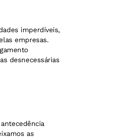
dades imperdíveis,
elas empresas.
pagamento
ras desnecessárias
m antecedência
eixamos as