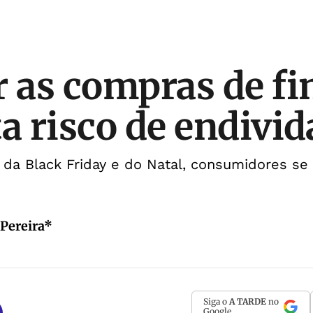
r as compras de fi
ta risco de endiv
da Black Friday e do Natal, consumidores se
Pereira*
Siga o
A TARDE
no
Google