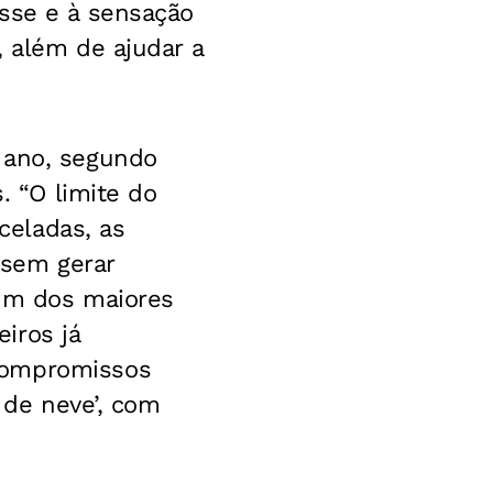
esse e à sensação
, além de ajudar a
 ano, segundo
. “O limite do
celadas, as
sem gerar
 um dos maiores
iros já
compromissos
a de neve’, com