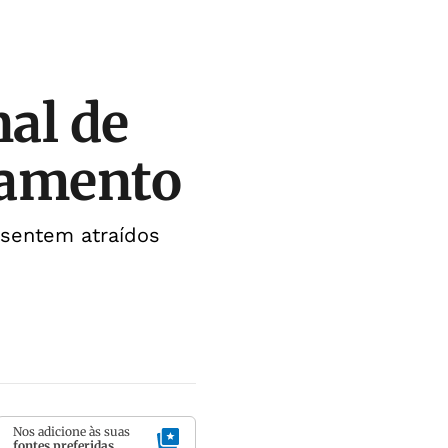
nal de
idamento
 sentem atraídos
Nos adicione às suas
fontes preferidas