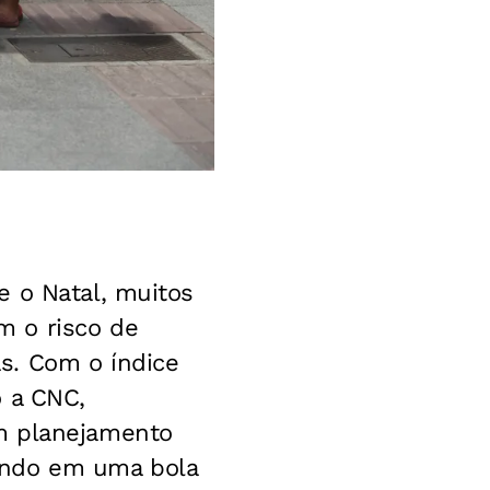
e o Natal, muitos
m o risco de
s. Com o índice
o a CNC,
m planejamento
ando em uma bola