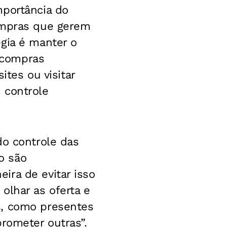
mportância do
compras que gerem
gia é manter o
e compras
ites ou visitar
 controle
do controle das
o são
ira de evitar isso
olhar as oferta e
s, como presentes
rometer outras”.