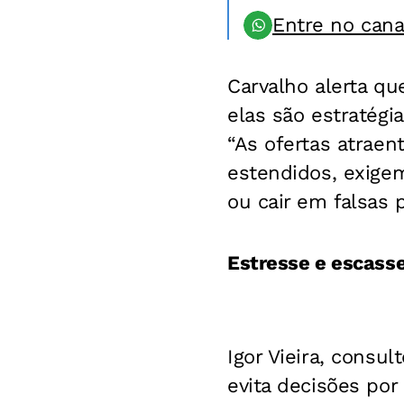
Entre no can
Carvalho alerta q
elas são estratég
“As ofertas atrae
estendidos, exige
ou cair em falsas 
Estresse e escass
Igor Vieira, consu
evita decisões po