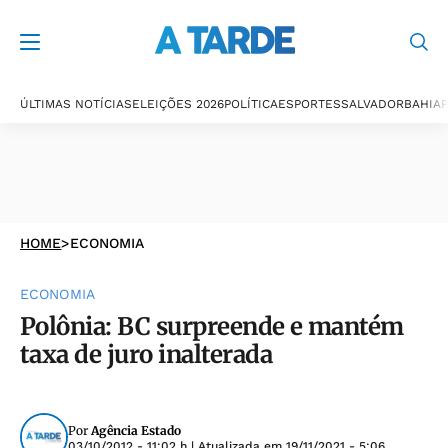
ÚLTIMAS NOTÍCIAS
ELEIÇÕES 2026
POLÍTICA
ESPORTES
SALVADOR
BAHIA
P
HOME
>
ECONOMIA
ECONOMIA
Polônia: BC surpreende e mantém
taxa de juro inalterada
Por
Agência Estado
03/10/2012 - 11:02 h
| Atualizada em
19/11/2021 - 5:06