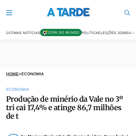
COPA DO MUNDO
ÚLTIMAS NOTÍCIAS
POLÍTICA
ELEIÇÕES 2026
SALV
HOME
>
ECONOMIA
ECONOMIA
Produção de minério da Vale no 3º
tri cai 17,4% e atinge 86,7 milhões
de t