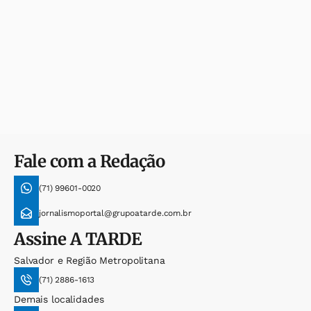
Fale com a Redação
(71) 99601-0020
jornalismoportal@grupoatarde.com.br
Assine
A TARDE
Salvador e Região Metropolitana
(71) 2886-1613
Demais localidades