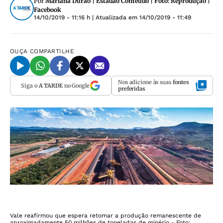
Por
Mariana Durão | Estadão Conteudo | Foto: Reprodução |
Facebook
14/10/2019 - 11:16 h
| Atualizada em
14/10/2019 - 11:49
OUÇA
COMPARTILHE
Nos adicione às suas
fontes
Siga o
A TARDE
no Google
preferidas
Vale reafirmou que espera retomar a produção remanescente de
aproximadamente 50 milhões de toneladas de minério - Foto: