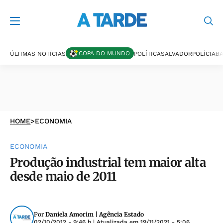
COPA DO MUNDO
ÚLTIMAS NOTÍCIAS
POLÍTICA
SALVADOR
POLÍCIA
BA
HOME
>
ECONOMIA
ECONOMIA
Produção industrial tem maior alta
desde maio de 2011
Por
Daniela Amorim | Agência Estado
02/10/2012 - 9:46 h
| Atualizada em
19/11/2021 - 5:06