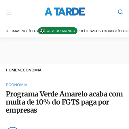
COPA DO MUNDO
ÚLTIMAS NOTÍCIAS
POLÍTICA
SALVADOR
POLÍCIA
BA
HOME
>
ECONOMIA
ECONOMIA
Programa Verde Amarelo acaba com
multa de 10% do FGTS paga por
empresas