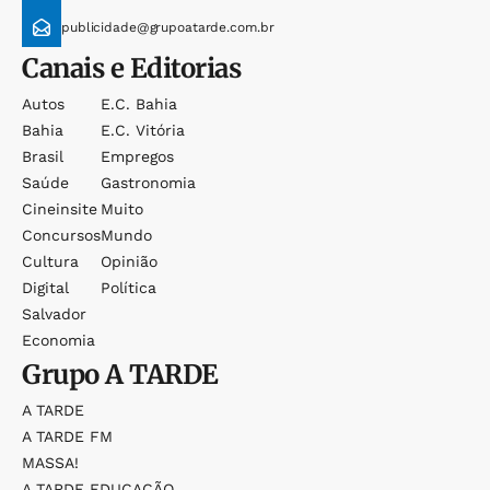
publicidade@grupoatarde.com.br
Canais e Editorias
Autos
E.c. Bahia
Bahia
E.c. Vitória
Brasil
Empregos
Saúde
Gastronomia
Cineinsite
Muito
Concursos
Mundo
Cultura
Opinião
Digital
Política
Salvador
Economia
Grupo
A TARDE
A TARDE
A TARDE FM
MASSA!
A TARDE EDUCAÇÃO