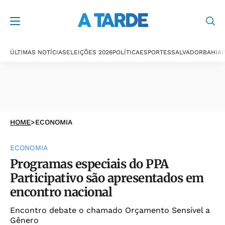
ÚLTIMAS NOTÍCIAS
ELEIÇÕES 2026
POLÍTICA
ESPORTES
SALVADOR
BAHIA
P
HOME
>
ECONOMIA
ECONOMIA
Programas especiais do PPA
Participativo são apresentados em
encontro nacional
Encontro debate o chamado Orçamento Sensível a
Gênero