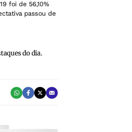
019 foi de 56,10%
ectativa passou de
staques do dia.