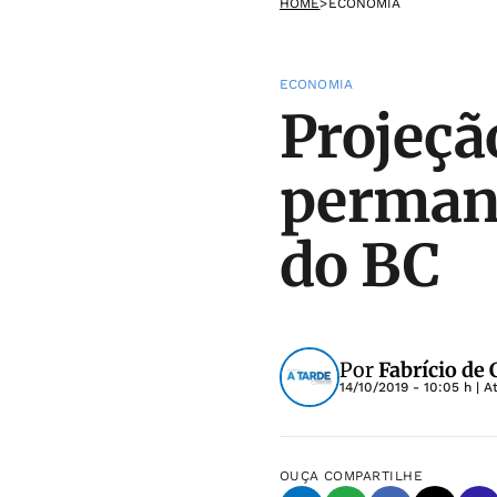
HOME
>
ECONOMIA
ECONOMIA
Projeçã
perman
do BC
Por
Fabrício de
14/10/2019 - 10:05 h
| A
OUÇA
COMPARTILHE