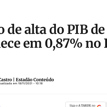
o de alta do PIB de
ece em 0,87% no 
 Castro | Estadão Conteúdo
tualizada em
19/11/2021 - 10:18
Siga o
A TARDE
no