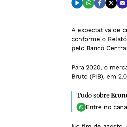
A expectativa de 
conforme o Relatór
pelo Banco Central
Para 2020, o merca
Bruto (PIB), em 2
Tudo sobre
Econ
Entre no can
No fim de agosto, o