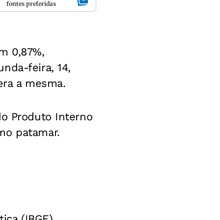
fontes preferidas
em 0,87%,
nda-feira, 14,
 era a mesma.
do Produto Interno
mo patamar.
tica (IBGE)