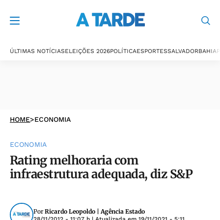
ÚLTIMAS NOTÍCIAS
ELEIÇÕES 2026
POLÍTICA
ESPORTES
SALVADOR
BAHIA
P
HOME
>
ECONOMIA
ECONOMIA
Rating melhoraria com
infraestrutura adequada, diz S&P
Por
Ricardo Leopoldo | Agência Estado
28/11/2012 - 11:07 h
| Atualizada em
19/11/2021 - 5:11