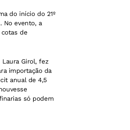
ma do início do 21º
. No evento, a
 cotas de
Laura Girol, fez
ara importação da
cit anual de 4,5
 houvesse
efinarias só podem