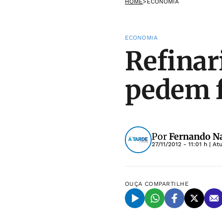
HOME
>
ECONOMIA
ECONOMIA
Refinar
pedem f
Por
Fernando N
27/11/2012 - 11:01 h
| At
OUÇA
COMPARTILHE