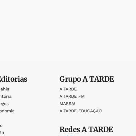
Editorias
Grupo
A TARDE
Bahia
A TARDE
itória
A TARDE FM
egos
MASSA!
ronomia
A TARDE EDUCAÇÃO
o
o
Redes
A TARDE
ão