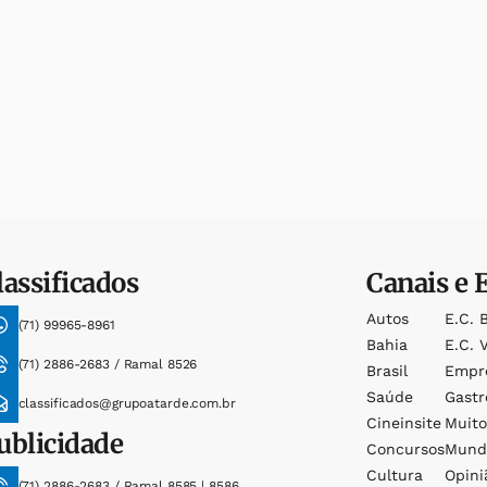
lassificados
Canais e 
Autos
E.c. 
(71) 99965-8961
Bahia
E.c. V
(71) 2886-2683 / Ramal 8526
Brasil
Empr
Saúde
Gast
classificados@grupoatarde.com.br
Cineinsite
Muit
ublicidade
Concursos
Mund
Cultura
Opini
(71) 2886-2683 / Ramal 8585 | 8586