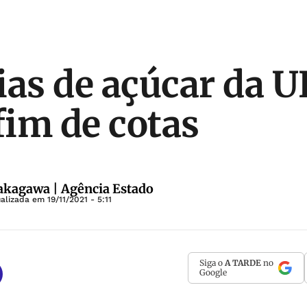
ias de açúcar da U
im de cotas
akagawa | Agência Estado
ualizada em
19/11/2021 - 5:11
Siga o
A TARDE
no
Google