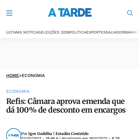
ÚLTIMAS NOTÍCIAS
ELEIÇÕES 2026
POLÍTICA
ESPORTES
SALVADOR
BAHIA
P
HOME
>
ECONOMIA
ECONOMIA
Refis: Câmara aprova emenda que
dá 100% de desconto em encargos
Por
Igor Gadelha | Estadão Conteúdo
03/10/2017 - 18:46 h
| Atualizada em
19/11/2021 - 8:28