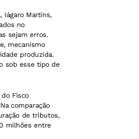
, Iágaro Martins,
tados no
s sejam erros.
obe, mecanismo
nidade produzida.
o sob esse tipo de
 do Fisco
. Na comparação
uração de tributos,
0 milhões entre