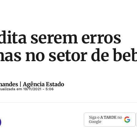
dita serem erros
as no setor de be
nandes | Agência Estado
tualizada em
19/11/2021 - 5:06
Siga o
A TARDE
no
Google