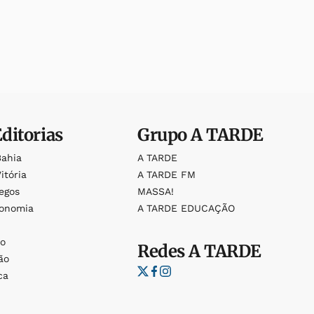
Editorias
Grupo
A TARDE
Bahia
A TARDE
itória
A TARDE FM
egos
MASSA!
ronomia
A TARDE EDUCAÇÃO
o
o
Redes
A TARDE
ão
ca