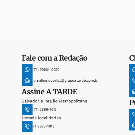
Fale com a Redação
C
(71) 99601-0020
jornalismoportal@grupoatarde.com.br
Assine
A TARDE
P
Salvador e Região Metropolitana
(71) 2886-1613
Demais localidades
71 2886-1613