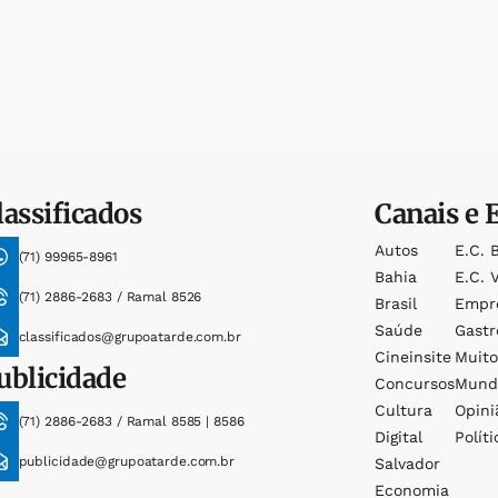
lassificados
Canais e 
Autos
E.c. 
(71) 99965-8961
Bahia
E.c. V
(71) 2886-2683 / Ramal 8526
Brasil
Empr
Saúde
Gast
classificados@grupoatarde.com.br
Cineinsite
Muit
ublicidade
Concursos
Mund
Cultura
Opini
(71) 2886-2683 / Ramal 8585 | 8586
Digital
Políti
publicidade@grupoatarde.com.br
Salvador
Economia