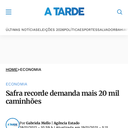
ÚLTIMAS NOTÍCIAS
ELEIÇÕES 2026
POLÍTICA
ESPORTES
SALVADOR
BAHIA
P
HOME
>
ECONOMIA
ECONOMIA
Safra recorde demanda mais 20 mil
caminhões
Por
Gabriela Mello | Agência Estado
28/11/2012 - 10:59 h
| Atualizada em
19/11/2021 - 5:11