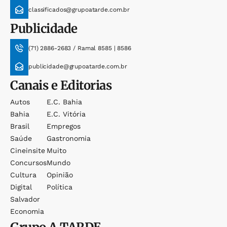
classificados@grupoatarde.com.br
Publicidade
(71) 2886-2683 / Ramal 8585 | 8586
publicidade@grupoatarde.com.br
Canais e Editorias
Autos
E.c. Bahia
Bahia
E.c. Vitória
Brasil
Empregos
Saúde
Gastronomia
Cineinsite
Muito
Concursos
Mundo
Cultura
Opinião
Digital
Política
Salvador
Economia